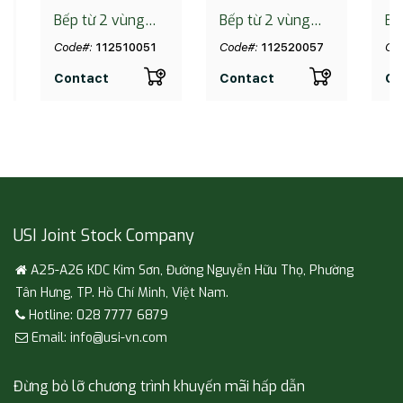
Bếp từ 2 vùng
Bếp từ 2 vùng
Bế
nấu lắp âm Teka
nấu lắp âm Teka
nấ
Code#:
112510051
Code#:
112520057
Co
IBC 73220 SCG
IBC 73200 TTC
IB
BK
BK
Contact
Contact
Co
USI Joint Stock Company
A25-A26 KDC Kim Sơn, Đường Nguyễn Hữu Thọ, Phường
Tân Hưng, TP. Hồ Chí Minh, Việt Nam.
Hotline: 028 7777 6879
Email: info@usi-vn.com
Đừng bỏ lỡ chương trình khuyến mãi hấp dẫn