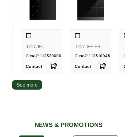
82
Teka IBC
Teka IBF 63-
Teka
63010 BK MSS
VGogh FST
6866
030022
Code#:
112520006
Code#:
112510048
Code#
BV
(Van 
Contact
Contact
Conta
See more
NEWS & PROMOTIONS