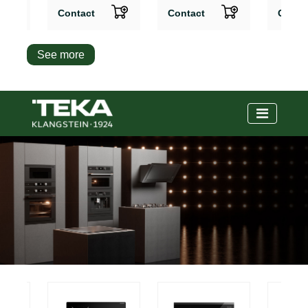
dishwasher
Contact
Contact
Conta
See more