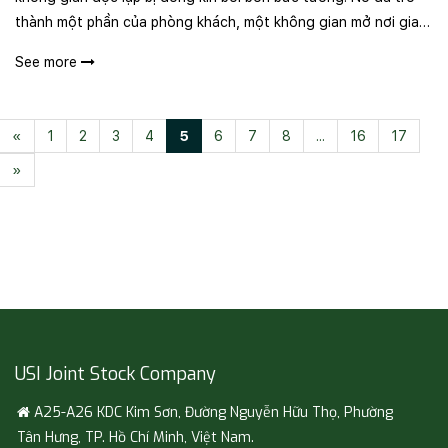
thành một phần của phòng khách, một không gian mở nơi gia
chủ thể hiện gu thẩm mỹ và phong cách sống. Chính vì thế,
See more
việc lựa ch..
«
1
2
3
4
5
6
7
8
...
16
17
»
USI Joint Stock Company
A25-A26 KDC Kim Sơn, Đường Nguyễn Hữu Thọ, Phường
Tân Hưng, TP. Hồ Chí Minh, Việt Nam.