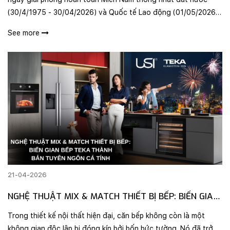
(30/4/1975 - 30/04/2026) và Quốc tế Lao động (01/05/2026),
Uuviet Solutions bung vạn deal hấp dẫn, cùng khách hàng kiến
See more
tạo không gia..
21-04-2026
NGHỆ THUẬT MIX & MATCH THIẾT BỊ BẾP: BIẾN GIAN
BẾP TEKA THÀNH BẢN TUYÊN NGÔN CÁ TÍNH
Trong thiết kế nội thất hiện đại, căn bếp không còn là một
không gian độc lập bị đóng kín bởi bốn bức tường. Nó đã trở