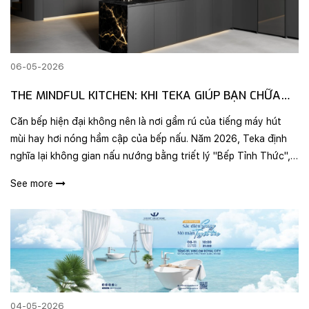
06-05-2026
THE MINDFUL KITCHEN: KHI TEKA GIÚP BẠN CHỮA
LÀNH QUA TỪNG GIÁC QUAN
Căn bếp hiện đại không nên là nơi gầm rú của tiếng máy hút
mùi hay hơi nóng hầm cập của bếp nấu. Năm 2026, Teka định
nghĩa lại không gian nấu nướng bằng triết lý "Bếp Tỉnh Thức",
nơi thiết bị không chỉ để phục vụ, mà để vỗ về mọi giác quan
See more
của bạ..
04-05-2026