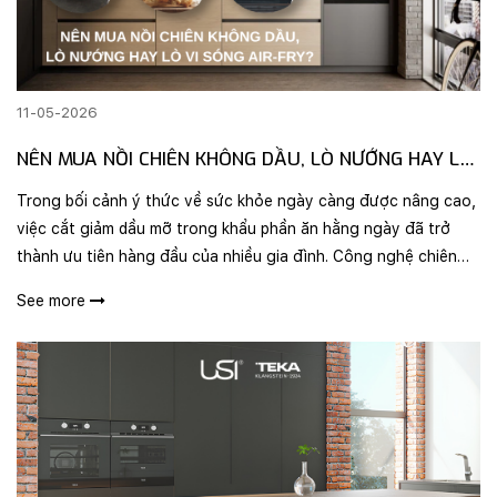
11-05-2026
NÊN MUA NỒI CHIÊN KHÔNG DẦU, LÒ NƯỚNG HAY LÒ
VI SÓNG AIR-FRY?
Trong bối cảnh ý thức về sức khỏe ngày càng được nâng cao,
việc cắt giảm dầu mỡ trong khẩu phần ăn hằng ngày đã trở
thành ưu tiên hàng đầu của nhiều gia đình. Công nghệ chiên
không dầu (Air Frying) ra đời như một “vị cứu tinh”, cho phép
See more
chúng ta ..