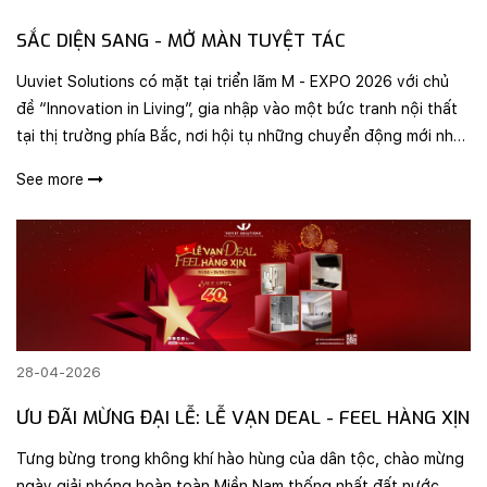
SẮC DIỆN SANG - MỞ MÀN TUYỆT TÁC
Uuviet Solutions có mặt tại triển lãm M - EXPO 2026 với chủ
đề “Innovation in Living”, gia nhập vào một bức tranh nội thất
tại thị trường phía Bắc, nơi hội tụ những chuyển động mới nhất
của ngành nội thất và xây dựng.
See more
28-04-2026
ƯU ĐÃI MỪNG ĐẠI LỄ: LỄ VẠN DEAL - FEEL HÀNG XỊN
Tưng bừng trong không khí hào hùng của dân tộc, chào mừng
ngày giải phóng hoàn toàn Miền Nam thống nhất đất nước