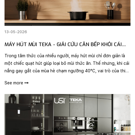
13-05-2026
MÁY HÚT MÙI TEKA - GIẢI CỨU CĂN BẾP KHỎI CÁI
NÓNG MÙA HÈ
Trong tâm thức của nhiều người, máy hút mùi chỉ đơn giản là
một chiếc quạt hút giúp loại bỏ mùi thức ăn. Thế nhưng, khi cái
nắng gay gắt của mùa hè chạm ngưỡng 40°C, vai trò của thiết
bị này còn quan trọng hơn thế gấp nhiều lần. Nếu bếp từ giúp
See more
b..