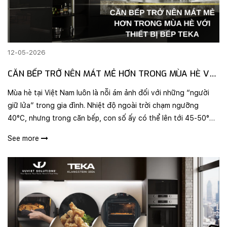
12-05-2026
CĂN BẾP TRỞ NÊN MÁT MẺ HƠN TRONG MÙA HÈ VỚI
THIẾT BỊ BẾP TEKA
Mùa hè tại Việt Nam luôn là nỗi ám ảnh đối với những “người
giữ lửa” trong gia đình. Nhiệt độ ngoài trời chạm ngưỡng
40°C, nhưng trong căn bếp, con số ấy có thể lên tới 45-50°C
nếu bạn vẫn đang sử dụng những phương thức nấu nướng
See more
truyền thốn..