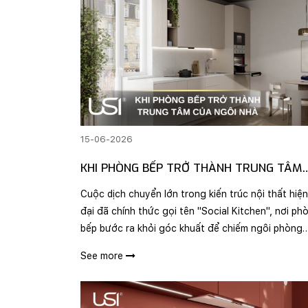
15-06-2026
KHI PHÒNG BẾP TRỞ THÀNH TRUNG TÂM
CỦA NGÔI NHÀ
Cuộc dịch chuyển lớn trong kiến trúc nội thất hiện
đại đã chính thức gọi tên "Social Kitchen", nơi ph
bếp bước ra khỏi góc khuất để chiếm ngôi phòng
khách, trở thành trung tâm gắn kết của cả gia đìn
See more
Hãy cùng giải mã xu hướng thời thượng..