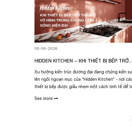
08-06-2026
HIDDEN KITCHEN – KHI THIẾT BỊ BẾP TRỞ
THÀNH VÔ HÌNH TRONG KHÔNG GIAN SỐN
Xu hướng kiến trúc đương đại đang chứng kiến s
HIỆN ĐẠI
lên ngôi ngoạn mục của "Hidden Kitchen" - nơi cá
thiết bị bếp được giấu nhẹm một cách tinh tế để t
lại không gian phẳng hoàn hảo. Hãy cùng khám ph
See more
giải pháp hiện thực hóa giấc mơ kiến trúc này t..