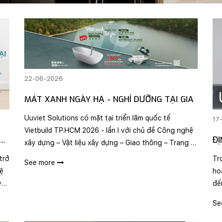
22-06-2026
MÁT XANH NGÀY HẠ - NGHỈ DƯỠNG TẠI GIA
Uuviet Solutions có mặt tại triển lãm quốc tế
17
Vietbuild TP.HCM 2026 - lần I với chủ đề Công nghệ
ẢI
ĐỊ
xây dựng – Vật liệu xây dựng – Giao thông – Trang trí
GI
nội ngoại thất”, mang đến cơ hội hội trải nghiệm
trở
Tr
See more
không gian sống chuẩn Âu đẳng cấp cho Quý Đối ..
vệ
ho
với
đế
n
ng
Se
xa