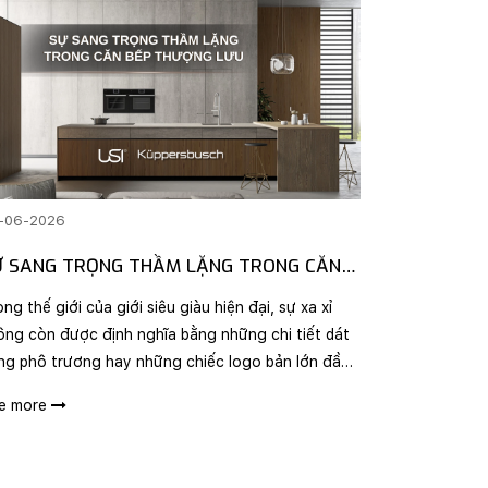
-06-2026
Ự SANG TRỌNG THẦM LẶNG TRONG CĂN
ẾP THƯỢNG LƯU
ng thế giới của giới siêu giàu hiện đại, sự xa xỉ
ông còn được định nghĩa bằng những chi tiết dát
ng phô trương hay những chiếc logo bản lớn đầy
ách thức. Thay vào đó, xu hướng "Quiet Luxury"
e more
ang trọng thầm lặng) lên ngôi như một tuyên..