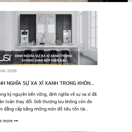
-06-2026
NH NGHĨA SỰ XA XỈ XANH TRONG KHÔNG
AN BẾP HIỆN ĐẠI
ong kỷ nguyên bền vững, định nghĩa về sự xa xỉ đã
àn toàn thay đổi. Giới thượng lưu không còn đo
m đẳng cấp bằng những món đồ tiêu tốn tài
uyên, mà chuyển hướng sang "Eco-Luxury" (Xa xỉ
e more
nh) - lối sống tôn vinh các giá trị bền vững và cô..