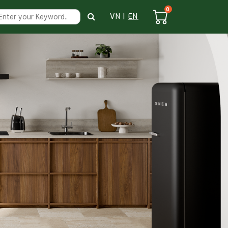
0
VN
|
EN