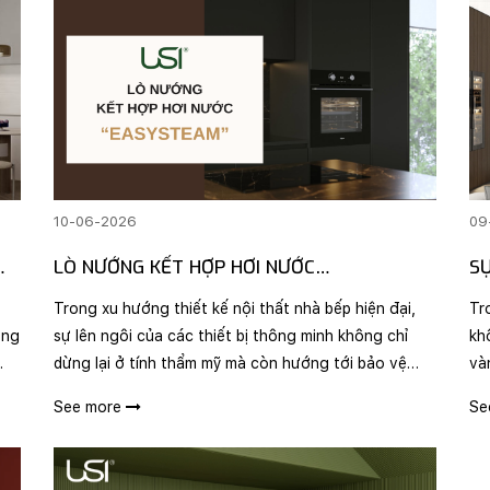
10-06-2026
09
LÒ NƯỚNG KẾT HỢP HƠI NƯỚC
S
“EASYSTEAM”
B
Trong xu hướng thiết kế nội thất nhà bếp hiện đại,
Tro
sự lên ngôi của các thiết bị thông minh không chỉ
òng
kh
dừng lại ở tính thẩm mỹ mà còn hướng tới bảo vệ
và
sức khỏe và nâng tầm trải nghiệm ẩm thực cho gia
h.
th
See more
Se
đình. Sự xuất hiện của chiếc lò nướng sở hữu côn..
(S