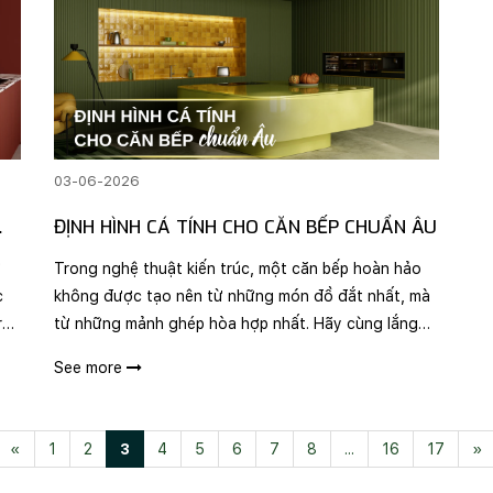
03-06-2026
ĐỊNH HÌNH CÁ TÍNH CHO CĂN BẾP CHUẨN ÂU
G
ự
Trong nghệ thuật kiến trúc, một căn bếp hoàn hảo
c
không được tạo nên từ những món đồ đắt nhất, mà
rả
từ những mảnh ghép hòa hợp nhất. Hãy cùng lắng
á
nghe các chuyên gia nội thất tiết lộ công thức "mix-
See more
match" (phối hợp) bộ ba thương hiệu Küppersbusch,
..
«
1
2
3
4
5
6
7
8
...
16
17
»