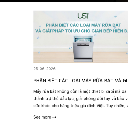
25-06-2026
PHÂN BIỆT CÁC LOẠI MÁY RỬA BÁT VÀ GI
PHÁP TỐI ƯU CHO GIAN BẾP HIỆN ĐẠI
Máy rửa bát không còn là một thiết bị xa xỉ mà đã 
thành trợ thủ đắc lực, giải phóng đôi tay và bảo 
sức khỏe cho hàng triệu gia đình Việt. Tuy nhiên, 
vô số mẫu mã trên thị trường, làm sao để lựa chọ
See more
được dòng máy vừa vặn với kiến trúc ..