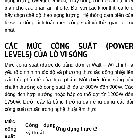
trọng lượng (Weight Defrost): Hãy dùng chế độ cài đặt thời
gian cho các phần ăn nhỏ lẻ. Đối với các khối thịt, cá lớn,
hãy chọn chế độ theo trọng lượng. Hệ thống cảm biến của
lò sẽ tự động tính toán mức công suất và thời gian tối ưu
nhất.
CÁC MỨC CÔNG SUẤT (POWER
LEVELS) CỦA LÒ VI SÓNG
Mức công suất (được đo bằng đơn vị Watt – W) chính là
yếu tố định hình tốc độ và phương thức tác động nhiệt lên
cấu trúc phân tử của thực phẩm. Một chiếc lò vi sóng tiêu
chuẩn thường có công suất tối đa từ 800W đến 900W. Các
dòng tích hợp nướng hoặc hấp có thể đạt từ 1200W đến
1750W. Dưới đây là bảng hướng dẫn ứng dụng các dải
công suất chuẩn trong nghệ thuật ẩm thực:
Mức
Công dụng
công
Ứng dụng thực tế
kỹ thuật
suất