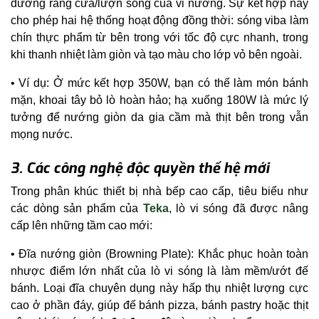
đường răng cưa/lượn sóng của vỉ nướng. Sự kết hợp này
cho phép hai hệ thống hoạt động đồng thời: sóng viba làm
chín thực phẩm từ bên trong với tốc độ cực nhanh, trong
khi thanh nhiệt làm giòn và tạo màu cho lớp vỏ bên ngoài.
Ví dụ: Ở mức kết hợp 350W, bạn có thể làm món bánh
mặn, khoai tây bỏ lò hoàn hảo; hạ xuống 180W là mức lý
tưởng để nướng giòn da gia cầm mà thịt bên trong vẫn
mọng nước.
3. Các công nghệ độc quyền thế hệ mới
Trong phân khúc thiết bị nhà bếp cao cấp, tiêu biểu như
các dòng sản phẩm của
Teka
, lò vi sóng đã được nâng
cấp lên những tầm cao mới:
Đĩa nướng giòn (Browning Plate): Khắc phục hoàn toàn
nhược điểm lớn nhất của lò vi sóng là làm mềm/ướt đế
bánh. Loại đĩa chuyên dụng này hấp thụ nhiệt lượng cực
cao ở phần đáy, giúp đế bánh pizza, bánh pastry hoặc thịt