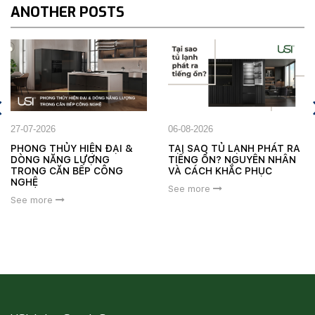
ANOTHER POSTS
Prev
06-08-2026
04-08-2026
TẠI SAO TỦ LẠNH PHÁT RA
XU HƯỚNG HOME BARIST
TIẾNG ỔN? NGUYÊN NHÂN
& WINE LOUNGE: BIẾN CĂ
VÀ CÁCH KHẮC PHỤC
BẾP THÀNH GÓC THƯỞN
THỨC SÀNH ĐIỆU
See more
See more