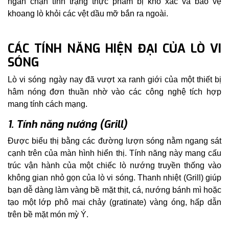
ngăn chặn tình trạng thực phẩm bị khô xác và bảo vệ
khoang lò khỏi các vệt dầu mỡ bắn ra ngoài.
CÁC TÍNH NĂNG HIỆN ĐẠI CỦA LÒ VI
SÓNG
Lò vi sóng ngày nay đã vượt xa ranh giới của một thiết bị
hâm nóng đơn thuần nhờ vào các công nghệ tích hợp
mang tính cách mạng.
1. Tính năng nướng (Grill)
Được biểu thị bằng các đường lượn sóng nằm ngang sát
cạnh trên của màn hình hiển thị. Tính năng này mang cấu
trúc vận hành của một chiếc lò nướng truyền thống vào
không gian nhỏ gọn của lò vi sóng. Thanh nhiệt (Grill) giúp
bạn dễ dàng làm vàng bề mặt thịt, cá, nướng bánh mì hoặc
tạo một lớp phô mai chảy (gratinate) vàng óng, hấp dẫn
trên bề mặt món mỳ Ý.