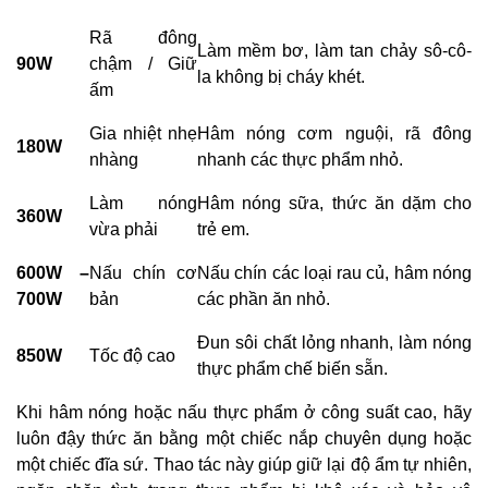
Rã đông
Làm mềm bơ, làm tan chảy sô-cô-
90W
chậm / Giữ
la không bị cháy khét.
ấm
Gia nhiệt nhẹ
Hâm nóng cơm nguội, rã đông
180W
nhàng
nhanh các thực phẩm nhỏ.
Làm nóng
Hâm nóng sữa, thức ăn dặm cho
360W
vừa phải
trẻ em.
600W –
Nấu chín cơ
Nấu chín các loại rau củ, hâm nóng
700W
bản
các phần ăn nhỏ.
Đun sôi chất lỏng nhanh, làm nóng
850W
Tốc độ cao
thực phẩm chế biến sẵn.
Khi hâm nóng hoặc nấu thực phẩm ở công suất cao, hãy
luôn đậy thức ăn bằng một chiếc nắp chuyên dụng hoặc
một chiếc đĩa sứ. Thao tác này giúp giữ lại độ ẩm tự nhiên,