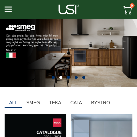
0
Toggle navigation
ALL
SMEG
TEKA
CATA
BYSTRO