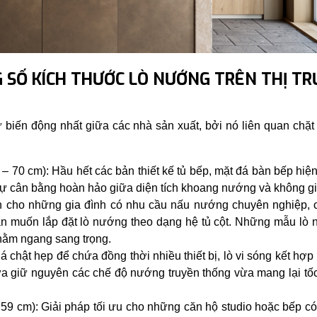
G SỐ KÍCH THƯỚC LÒ NƯỚNG TRÊN THỊ T
sự biến động nhất giữa các nhà sản xuất, bởi nó liên quan chặt
– 70 cm): Hầu hết các bản thiết kế tủ bếp, mặt đá bàn bếp hiệ
sự cân bằng hoàn hảo giữa diện tích khoang nướng và không gia
h cho những gia đình có nhu cầu nấu nướng chuyên nghiệp, 
bạn muốn lắp đặt lò nướng theo dạng hệ tủ cột. Những mẫu lò 
 nằm ngang sang trọng.
á chật hẹp để chứa đồng thời nhiều thiết bị, lò vi sóng kết hợ
ừa giữ nguyên các chế độ nướng truyền thống vừa mang lại tố
9 cm): Giải pháp tối ưu cho những căn hộ studio hoặc bếp có d