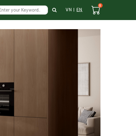
0
VN
|
EN