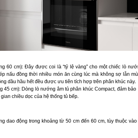
ng 60 cm): Đây được coi là “tỷ lệ vàng” cho một chiếc lò nư
hép nấu đồng thời nhiều món ăn cùng lúc mà không sợ lẫn m
g dầu hầu hết đều được ưu tiên tích hợp trên phân khúc này.
ảng 45 cm): Dòng lò nướng âm tủ phân khúc Compact, đảm bả
gian chiều dọc của hệ thống tủ bếp.
g dao động trong khoảng từ 50 cm đến 60 cm, tùy thuộc vào