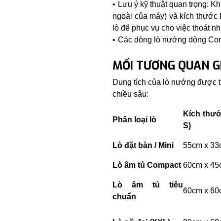
Lưu ý kỹ thuật quan trọng: Kh
ngoài của máy) và kích thước 
lò để phục vụ cho việc thoát n
Các dòng lò nướng dòng Comp
MỐI TƯƠNG QUAN G
Dung tích của lò nướng được tín
chiều sâu:
Kích thướ
Phân loại lò
S)
Lò đặt bàn / Mini
55cm x 33
Lò âm tủ Compact
60cm x 45
Lò âm tủ tiêu
60cm x 60
chuẩn