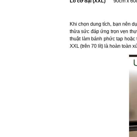
Lò cỡ đại (XXL)
90cm x 60
Khi chọn dung tích, bạn nên d
thừa sức đáp ứng trọn vẹn th
thuật làm bánh phức tạp hoặc 
XXL (trên 70 lít) là hoàn toàn