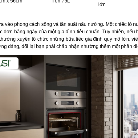
cm x 56cm
Trên 75L
lớn
ựa vào phong cách sống và tần suất nấu nướng. Một chiếc lò nư
ực đơn hằng ngày của một gia đình tiêu chuẩn. Tuy nhiên, nếu
thường xuyên tổ chức những bữa tiệc gia đình quy mô lớn, việ
 xứng đáng, đổi lại bạn phải chấp nhận nhường thêm một phần diện