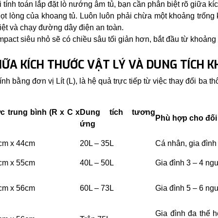
i tính toán lắp đặt lò nướng âm tủ, bạn cần phân biệt rõ giữa k
lọt lòng của khoang tủ. Luôn luôn phải chừa một khoảng trống
hiệt và chạy đường dây điện an toàn.
act siêu nhỏ sẽ có chiều sâu tối giản hơn, bắt đầu từ khoảng
IỮA KÍCH THƯỚC VẬT LÝ VÀ DUNG TÍCH 
h bằng đơn vị Lít (L), là hệ quả trực tiếp từ việc thay đổi ba t
c trung bình (R x C x
Dung tích tương
Phù hợp cho đối
ứng
cm x 44cm
20L – 35L
Cá nhân, gia đình
cm x 55cm
40L – 50L
Gia đình 3 – 4 ng
cm x 56cm
60L – 73L
Gia đình 5 – 6 ngư
Gia đình đa thế h