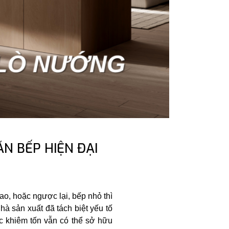
N BẾP HIỆN ĐẠI
o, hoặc ngược lại, bếp nhỏ thì
hà sản xuất đã tách biệt yếu tố
ớc khiêm tốn vẫn có thể sở hữu